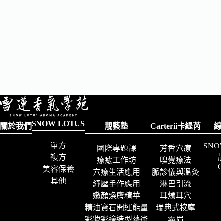
SNOW LOTUS
關於我們
靚藝塾
Carterii卡緹芮
單方
SNO
國際專題課
芳香穴療
複方
療癒工作坊
嗅覺療法
C
美容保養
穴療生活應用
脈診儀與溫灸
其他
紓壓手作應用
淋巴引流
嫩顏煥膚精華
耳燭耳穴
精油寶石開運能量
瑞典式按摩
彩妝彩繪造型藝術
霧眉