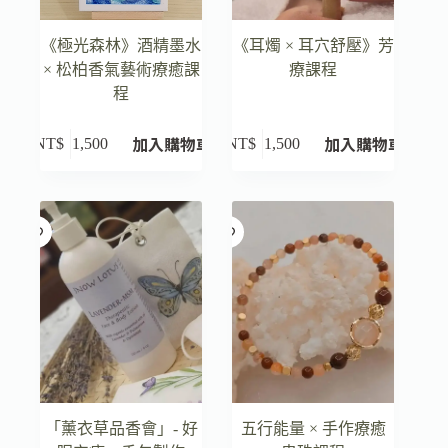
《極光森林》酒精墨水
《耳燭 × 耳穴舒壓》芳
× 松柏香氣藝術療癒課
療課程
程
加入購物車
加入購物車
NT$
1,500
NT$
1,500
「薰衣草品香會」- 好
五行能量 × 手作療癒