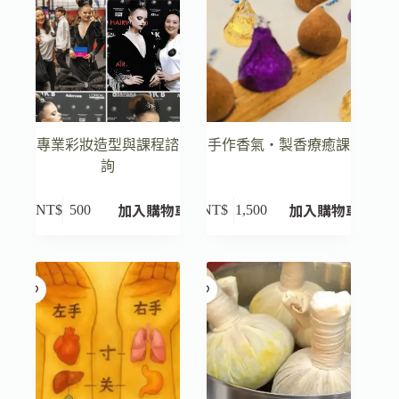
專業彩妝造型與課程諮
手作香氣・製香療癒課
詢
加入購物車
加入購物車
NT$
500
NT$
1,500