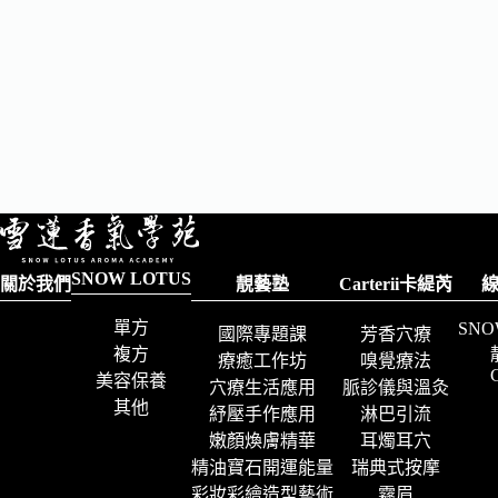
SNOW LOTUS
關於我們
靚藝塾
Carterii卡緹芮
單方
SNO
國際專題課
芳香穴療
複方
療癒工作坊
嗅覺療法
C
美容保養
穴療生活應用
脈診儀與溫灸
其他
紓壓手作應用
淋巴引流
嫩顏煥膚精華
耳燭耳穴
精油寶石開運能量
瑞典式按摩
彩妝彩繪造型藝術
霧眉