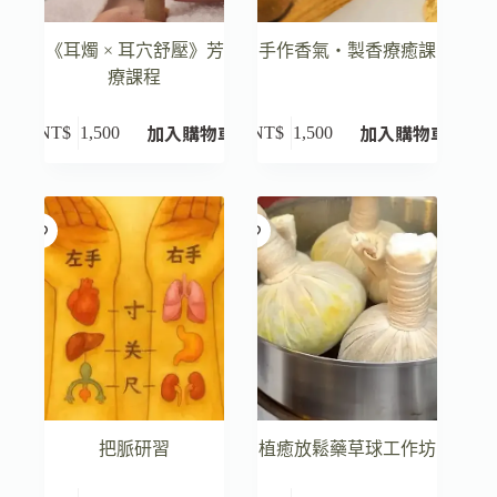
《耳燭 × 耳穴舒壓》芳
手作香氣・製香療癒課
療課程
加入購物車
加入購物車
NT$
1,500
NT$
1,500
把脈研習
植癒放鬆藥草球工作坊