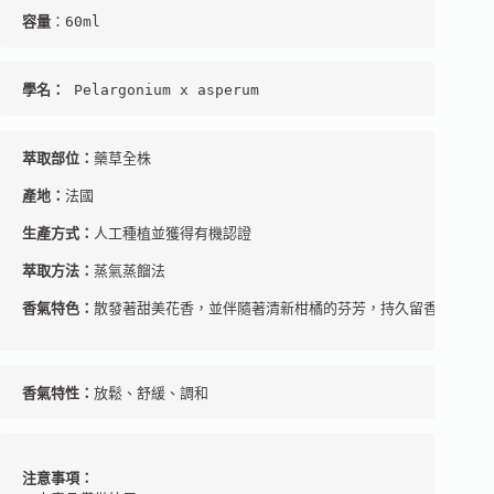
容量
：60ml
學名：
 Pelargonium x asperum
萃取部位：
藥草全株

產地：
法國

生產方式：
人工種植並獲得有機認證

萃取方法：
蒸氣蒸餾法

香氣特色：
散發著甜美花香，並伴隨著清新柑橘的芬芳，持久留香。

香氣特性：
放鬆、舒緩、調和
注意事項：