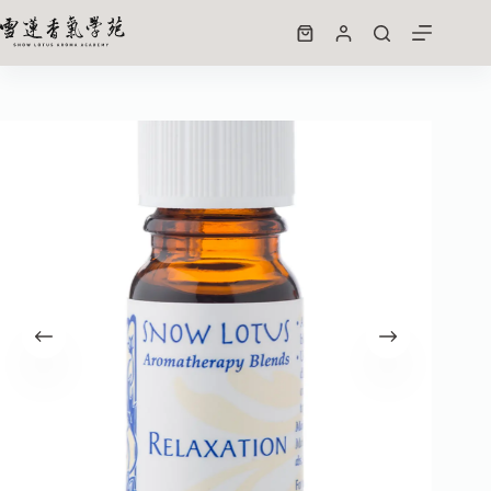
放鬆心情複方精油 10ml
加入購物車
NT$
650
1 件庫存 (允許無庫存下單)