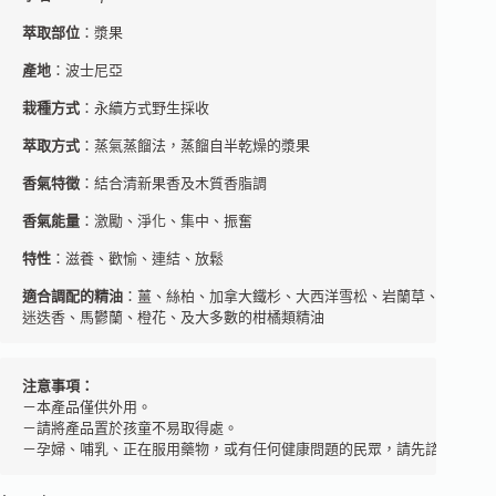
萃取部位
：漿果
產地
：波士尼亞
栽種方式
：永續方式野生採收
萃取方式
：蒸氣蒸餾法，蒸餾自半乾燥的漿果
香氣特徵
：結合清新果香及木質香脂調
香氣能量
：激勵、淨化、集中、振奮
特性
：滋養、歡愉、連結、放鬆
適合調配的精油
：薑、絲柏、加拿大鐵杉、大西洋雪松、岩蘭草、檀香、薰
迷迭香、馬鬱蘭、橙花、及大多數的柑橘類精油
注意事項：
－本產品僅供外用。 

－請將產品置於孩童不易取得處。 

－孕婦、哺乳、正在服用藥物，或有任何健康問題的民眾，請先諮詢芳療