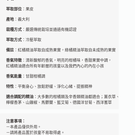
萃取部位
：果皮
產地
：義大利
栽種方式
：嚴選傳統栽培並通過有機認證
萃取方式
：冷壓萃取

備註
：紅橘精油萃取自成熟果實，綠橘精油萃取自未成熟的果實
香氣特徵
：清新馥郁的香氣，明亮的柑橘味，香甜果實中調，

紅橘精油適合所有年齡層的孩童以及我們內心的內在小孩
香氣能量
：甘甜柑橘調
特性
：平衡身心、放鬆舒緩、淨化心緒、提振精神
適合調配的精油
：大多數的柑橘類及辛香類精油都適合；薰衣草、依蘭依蘭
檸檬香茅、山雞椒、馬鬱蘭、藍艾菊、德國洋甘菊、西洋蓍草
注意事項：
－本產品僅供外用。 

－請將產品置於孩童不易取得處。 
