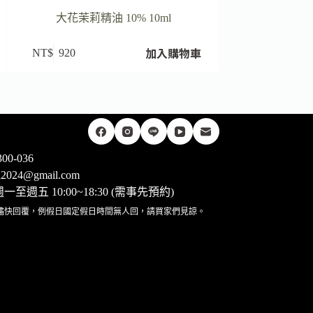
大花茉莉精油 10% 10ml
有機檸檬香
加入購物車
NT$
920
NT$
460
00-036
rii2024@gmail.com
至週五 10:00~18:30 (需事先預約)
儘快回覆，例假日國定假日時間無人回，請買家們見諒。