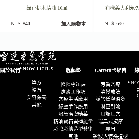
綠香桃木精油 10ml
有機義大利永久花精
加入購物車
NT$
840
NT$
690
SNOW LOTUS
關於我們
靚藝塾
Carterii卡緹芮
單方
SNO
國際專題課
芳香穴療
複方
療癒工作坊
嗅覺療法
C
美容保養
穴療生活應用
脈診儀與溫灸
其他
紓壓手作應用
淋巴引流
嫩顏煥膚精華
耳燭耳穴
精油寶石開運能量
瑞典式按摩
彩妝彩繪造型藝術
霧眉
其他
彩妝與特殊造型