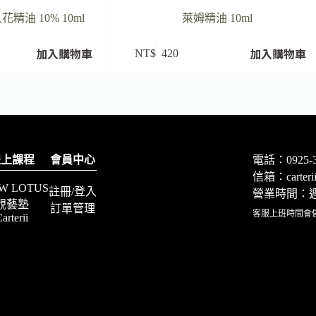
油 10% 10ml
萊姆精油 10ml
加入購物車
加入購物車
NT$
420
線上課程
會員中心
電話：0925-3
信箱：
carte
W LOTUS
註冊/登入
營業時間：週一
靚藝塾
訂單管理
客服上班時間會
arterii