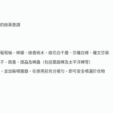
的綠葉香調
葡萄柚、檸檬、綠香桃木、綠花白千層、莎羅白樟、羅文莎葉
子、跳蚤、頭蝨及蜱蟲（包括蓖麻蜱及太平洋蜱等）
升）的水中，並加裝噴霧器，在使用前充分搖勻，即可安全噴灑於衣物