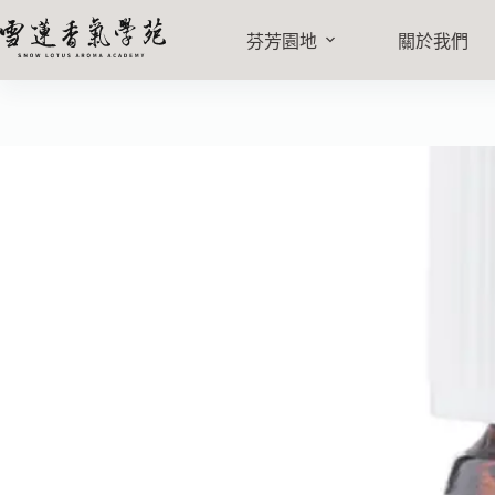
檸檬尤加利精油 10ml
加入購
NT$
420
芬芳園地
關於我們
6 件庫存 (允許無庫存下單)