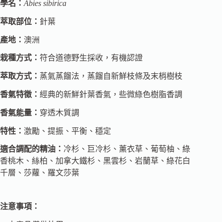
學名：
Abies sibirica
萃取部位：
針葉
產地：
澳洲
栽種方式：
符合道德野生採收，有機認證
萃取方式：
蒸氣蒸餾法，蒸餾自新鮮枝條及末梢樹枝
香氣特徵：
經典的新鮮針葉香氣，些微綠色樹脂香調
香氣能量：
穿透木質調
特性：
激勵、提振、平衡、穩定
適合調配的精油：
冷杉、巨冷杉、薰衣草、葡萄柚、綠
香桃木、絲柏、加拿大鐵杉、黑雲杉、岩蘭草、綠花白
千層、莎蘿、羅文莎葉
注意事項：