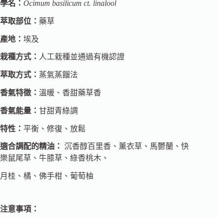
學名：
Ocimum basilicum ct. linalool
萃取部位：
藥草
產地：
埃及
栽種方式：
人工栽種並通過有機認證
萃取方式：
蒸氣蒸餾法
香氣特徵：
溫暖、香甜藥草香
香氣能量：
甘甜青綠調
特性：
平衡、修復、放鬆
適合調配的精油：
沉香醇百里香、薰衣草、馬鬱蘭、快
樂鼠尾草、牛膝草、綠香桃木、
月桂、橘、佛手柑、葡萄柚
注意事項：