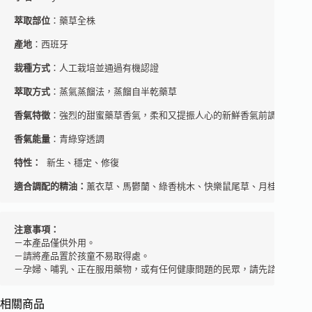
萃取部位
：藥草全株
產地
栽種方式
：人工栽培並通過有機認證
萃取方式
：蒸氣蒸餾法，蒸餾自半乾藥草 

香氣特徵
：強烈的甜蜜藥草香氣，柔和又提振人心的新鮮香氣前調
香氣能量
：青綠穿透調

特性：
適合調配的精油：
注意事項：
－本產品僅供外用。 

－請將產品置於孩童不易取得處。 

－孕婦、哺乳、正在服用藥物，或有任何健康問題的民眾，請先諮詢芳療
相關商品