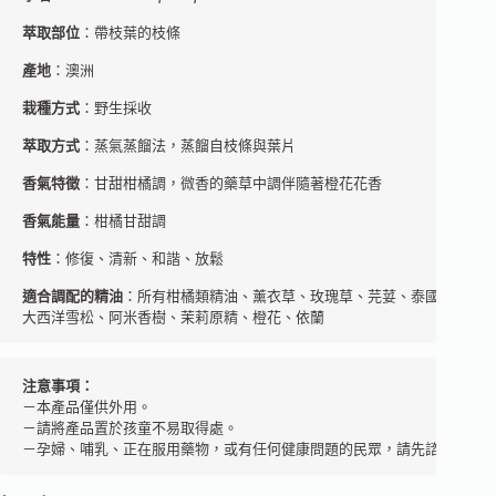
萃取部位
：帶枝葉的枝條
產地
：澳洲
栽種方式
：野生採收
萃取方式
：蒸氣蒸餾法，蒸餾自枝條與葉片
香氣特徵
：甘甜柑橘調，微香的藥草中調伴隨著橙花花香
香氣能量
：柑橘甘甜調
特性
：修復、清新、和諧、放鬆
適合調配的精油
：所有柑橘類精油、薰衣草、玫瑰草、芫荽、泰國青檸、苦
大西洋雪松、阿米香樹、茉莉原精、橙花、依蘭
注意事項：
－本產品僅供外用。 

－請將產品置於孩童不易取得處。  

－孕婦、哺乳、正在服用藥物，或有任何健康問題的民眾，請先諮詢芳療