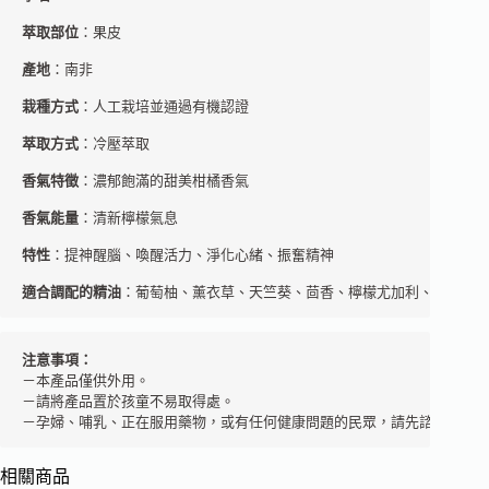
萃取部位
：果皮
產地
：南非
栽種方式
：人工栽培並通過有機認證
萃取方式
：冷壓萃取
香氣特徵
：濃郁飽滿的甜美柑橘香氣
香氣能量
：清新檸檬氣息
特性
：提神醒腦、喚醒活力、淨化心緒、振奮精神
適合調配的精油
：葡萄柚、薰衣草、天竺葵、茴香、檸檬尤加利、杜松子
注意事項：
－本產品僅供外用。 

－請將產品置於孩童不易取得處。  

－孕婦、哺乳、正在服用藥物，或有任何健康問題的民眾，請先諮詢芳療
相關商品