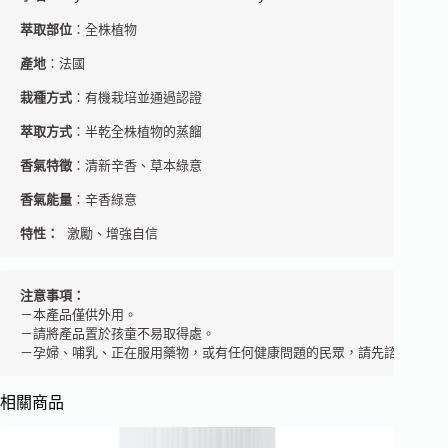
萃取部位
：全株植物
產地
栽種方式
：有機栽培並通過認證
萃取方式
：半乾全株植物的蒸餾 

香氣特徵
：清新辛香、草本綠意
香氣能量
：辛香綠意

特性：
 激勵、增強自信
注意事項：
－本產品僅供外用。 

－請將產品置於孩童不易取得處。  

－孕婦、哺乳、正在服用藥物，或有任何健康問題的民眾，請先諮詢芳療
相關商品