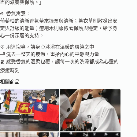
盡的滋養與保護。」
🌱 香氣寓意：
葡萄柚的清新香氣帶來振奮與清新；薰衣草則散發出安
定與舒緩的能量；癒創木則象徵著保護與穩定，給予身
心一份深層的支持。
🧼 用這塊皂，讓身心沐浴在溫暖的環繞之中
🛁 洗去一整天的疲憊，重拾內心的平靜與力量
🫂 感受香氣的溫柔包覆，讓每一次的洗澡都成為心靈的
療癒時刻
相關商品