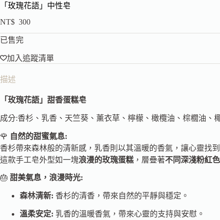
「玫瑰花語」中性皂
NT$
300
已售完
加入追蹤清單
描述
「玫瑰花語」甜香蛋糕皂
成分:香杉、乳香、天竺葵、薰衣草、檸檬、橄欖油、棕櫚油、
🌹
自然的甜蜜氣息:
香杉帶來森林般的清新感，乳香則以其溫暖的香氣，讓心靈找到
這款手工皂外型如一塊
浪漫的玫瑰蛋糕
，層疊著
不同深淺粉紅色
🎂
甜美氣息，浪漫時光:
森林清新:
香杉的清香，帶來自然的平靜與穩定。
溫柔安定:
乳香的溫暖香氣，帶來心靈的支持與安慰。