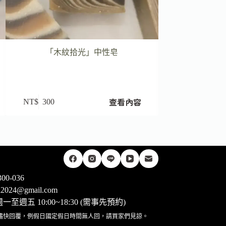
「木紋拾光」中性皂
瑞典式
查看內容
NT$
300
NT$
2,500
00-036
rii2024@gmail.com
至週五 10:00~18:30 (需事先預約)
儘快回覆，例假日國定假日時間無人回，請買家們見諒。