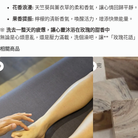
花香浪漫:
天竺葵與薰衣草的柔和香氣，讓心情回歸平靜
果香提振:
檸檬的清新香氣，喚醒活力，增添快樂能量。
🌸
洗去一整天的疲憊，讓心靈沐浴在玫瑰的甜香中
無論是心煩意亂，還是壓力滿載，洗個澡吧，讓**「玫瑰花語」
相關商品
已售完