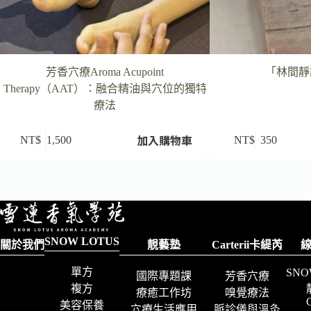
芳香穴療Aroma Acupoint
「林間靜
Therapy（AAT）：融合精油與穴位的獨特
療法
加入購物車
NT$
1,500
NT$
350
SNOW LOTUS
關於我們
靚藝塾
Carterii卡緹芮
單方
SNO
國際專題課
芳香穴療
複方
療癒工作坊
嗅覺療法
C
美容保養
穴療生活應用
脈診儀與溫灸