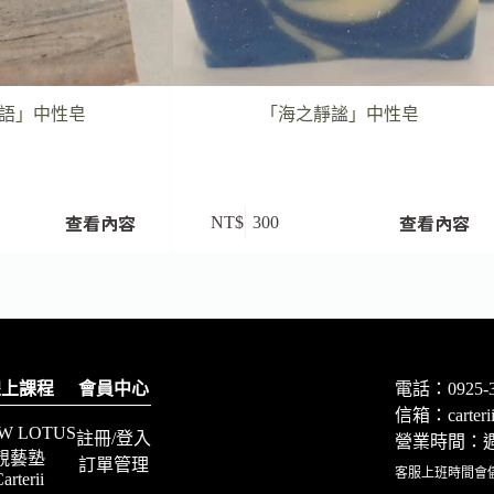
語」中性皂
「海之靜謐」中性皂
查看內容
查看內容
NT$
300
線上課程
會員中心
電話：0925-3
信箱：
carte
W LOTUS
註冊/登入
營業時間：週一
靚藝塾
訂單管理
客服上班時間會
arterii