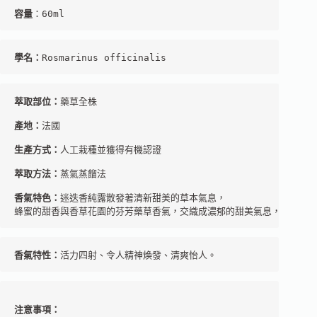
容量
：60ml
學名：
Rosmarinus officinalis
萃取部位：
藥草全株

產地：
法國

生產方式：
人工栽種並獲得有機認證

萃取方法：
蒸氣蒸餾法

香氣特色：
迷迭香純露散發著清新甜美的草本氣息，

蜂蜜的甜香與香草花園的芬芳藥草香氣，交織成濃郁的甜美氣息，並能持
香氣特性：
活力四射、令人精神煥發、清爽怡人。
注意事項：