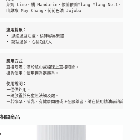
萊姆 Lime、橘 Mandarin、依蘭依蘭Ylang Ylang No.1、

山雞椒 May Chang、荷荷巴油 Jojoba
• 思緒過度活躍、精神容易緊繃

• 說話過多、心情起伏大
應用方式
直接嗅吸：滴於紙巾或棉球上直接嗅聞。

擴香使用：使用擴香器擴香。

使用說明：
－僅供外用。

－請放置於兒童無法觸及處。

－若懷孕、哺乳、有健康問題或正在服藥者，請在使用精油前諮詢您的芳
相關商品