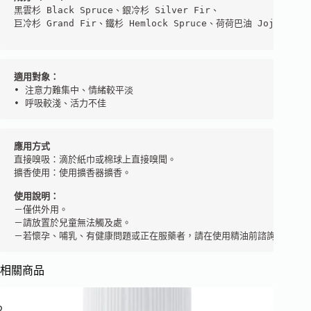
黑雲杉 Black Spruce、銀冷杉 Silver Fir、

巨冷杉 Grand Fir、鐵杉 Hemlock Spruce、荷荷巴油 Jojoba

• 注意力難集中、情緒較平淡

• 呼吸較淺、活力不佳
應用方式
直接嗅吸：滴於紙巾或棉球上直接嗅聞。

擴香使用：使用擴香器擴香。

使用說明：
－僅供外用。

－請放置於兒童無法觸及處。

－若懷孕、哺乳、有健康問題或正在服藥者，請在使用精油前諮詢您的芳
相關商品