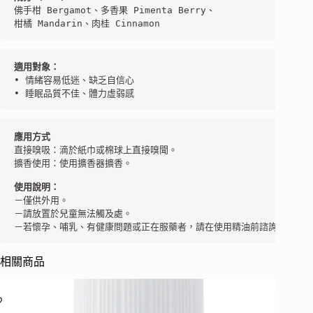
佛手柑 Bergamot、多香果 Pimenta Berry、

柑橘 Mandarin、肉桂 Cinnamon
• 情緒容易低迷、缺乏自信心

• 睡眠品質不佳、體力虛弱感
應用方式
直接嗅吸：滴於紙巾或棉球上直接嗅聞。

擴香使用：使用擴香器擴香。

使用說明：
－僅供外用。

－請放置於兒童無法觸及處。

－若懷孕、哺乳、有健康問題或正在服藥者，請在使用精油前諮詢您的芳
相關商品