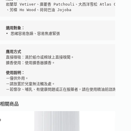
岩蘭草 Vetiver、廣藿香 Patchouli、大西洋雪松 Atlas Cedarwoo
、芳樟 Ho Wood、荷荷巴油 Jojoba
• 思緒容易急躁、容易焦慮緊張
應用方式
直接嗅吸：滴於紙巾或棉球上直接嗅聞。

擴香使用：使用擴香器擴香。

使用說明：
－僅供外用。

－請放置於兒童無法觸及處。

－若懷孕、哺乳、有健康問題或正在服藥者，請在使用精油前諮詢您的芳
相關商品