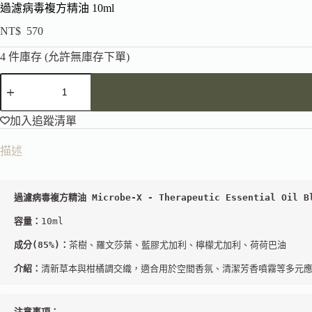
過濾病毒複方精油 10ml
NT$
570
4 件庫存 (允許無庫存下單)
加入追蹤清單
描述
過濾病毒複方精油 Microbe-X - Therapeutic Essential Oil B
容量：
10ml

成分(85%)：
茶樹、羅文莎葉、藍膠尤加利、檸檬尤加利、荷荷巴油

介紹：
清新草本與柑橘調交織，適合用於空間香氛、清潔芳香噴霧等多元
注意事項：