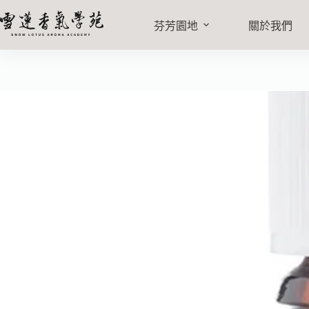
過濾病毒複方精油 10ml
加入購
NT$
570
芬芳園地
關於我們
4 件庫存 (允許無庫存下單)