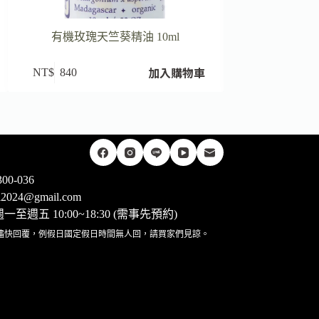
有機玫瑰天竺葵精油 10ml
有機甜馬鬱
加入購物車
NT$
840
NT$
650
00-036
rii2024@gmail.com
至週五 10:00~18:30 (需事先預約)
儘快回覆，例假日國定假日時間無人回，請買家們見諒。