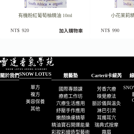
有機粉紅葡萄柚精油 10ml
小花茉莉精油
加入購物車
NT$
920
NT$
990
SNOW LOTUS
關於我們
靚藝塾
Carterii卡緹芮
單方
SNO
國際專題課
芳香穴療
複方
療癒工作坊
嗅覺療法
C
美容保養
穴療生活應用
脈診儀與溫灸
其他
紓壓手作應用
淋巴引流
嫩顏煥膚精華
耳燭耳穴
精油寶石開運能量
瑞典式按摩
彩妝彩繪造型藝術
霧眉