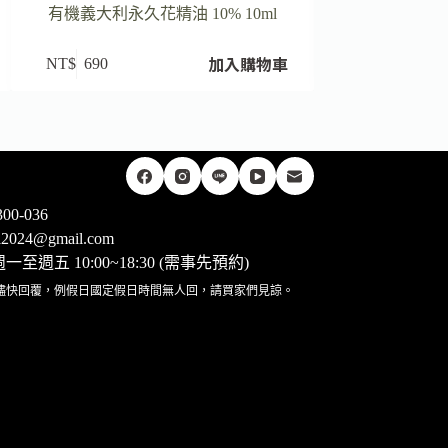
有機義大利永久花精油 10% 10ml
有機粉紅葡
加入購物車
NT$
690
NT$
920
00-036
rii2024@gmail.com
至週五 10:00~18:30 (需事先預約)
儘快回覆，例假日國定假日時間無人回，請買家們見諒。