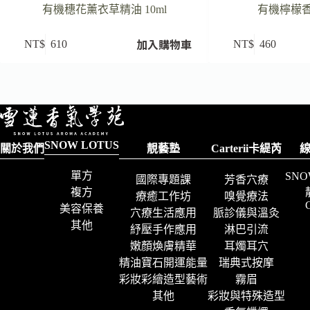
有機穗花薰衣草精油 10ml
有機檸檬香茅
加入購物車
NT$
610
NT$
460
SNOW LOTUS
關於我們
靚藝塾
Carterii卡緹芮
單方
SNO
國際專題課
芳香穴療
複方
療癒工作坊
嗅覺療法
C
美容保養
穴療生活應用
脈診儀與溫灸
其他
紓壓手作應用
淋巴引流
嫩顏煥膚精華
耳燭耳穴
精油寶石開運能量
瑞典式按摩
彩妝彩繪造型藝術
霧眉
其他
彩妝與特殊造型