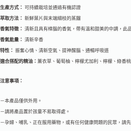
生產方式：
可持續栽培並通過有機認證
萃取方法：
新鮮葉片與末端細枝的蒸餾
香氣特徵：
清新且具有樟腦的香氣，帶有溫和甜美的中調，此
香氣能量：
清新辛香
特性：
振奮心情、清新空氣、提神醒腦、通暢呼吸道
適合搭配的精油：
薰衣草、葡萄柚、檸檬尤加利、檸檬、綠香桃
注意事項：
－本產品僅供外用。
－請將產品置於孩童不易取得處。
－孕婦、哺乳、正在服用藥物，或有任何健康問題的民眾，請先