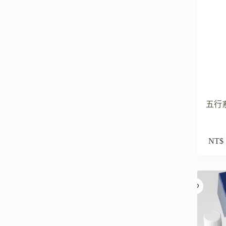
五行系
NT$