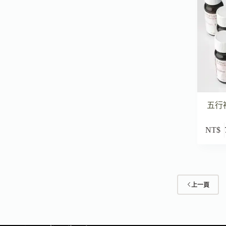
五行複
NT$
上一頁