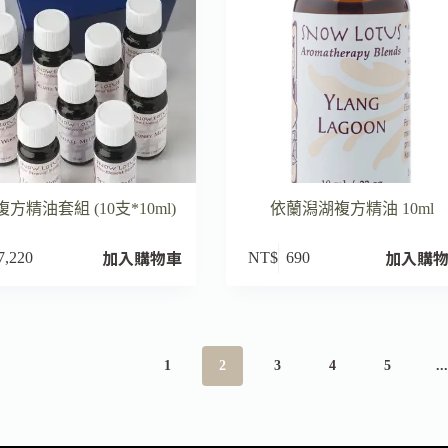
方精油套組 (10支*10ml)
依蘭潟湖複方精油 10ml
加入購物車
加入購
7,220
NT$
690
1
2
3
4
5
..